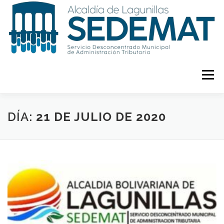
Saltar
al
contenido
Menú
INICIO
ZTE
TRÁMITES
INFORMACIÓN
DÍA:
21 DE JULIO DE 2020
CONTACTOS