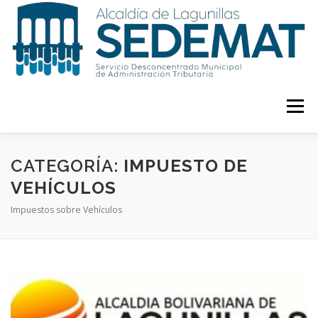
Saltar
al
contenido
Menú
INICIO
ZTE
TRÁMITES
INFORMACIÓN
CATEGORÍA:
IMPUESTO DE
VEHÍCULOS
Impuestos sobre Vehículos
CONTACTOS